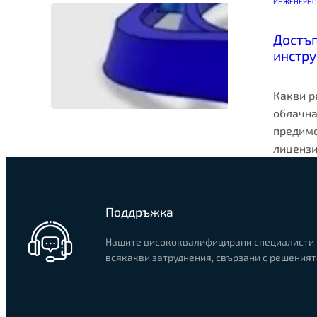
ИНЖЕНЕРНО
Достъп
инстру
Какви р
облачна
предимс
лиценз
Поддръжка
Нашите висококвалифицирани специалисти 
всякакви затруднения, свързани с решеният