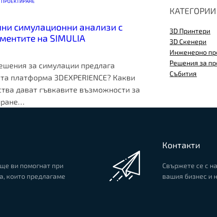
 ПРОЕКТИРАНЕ
КАТЕГОРИИ
ни симулационни анализи с
3D Принтери
ментите на SIMULIA
3D Скенери
Инженерно пр
Решения за п
ешения за симулации предлага
Събития
та платформа 3DEXPERIENCE? Какви
тва дават гъвкавите възможности за
иране…
Контакти
ще ви помогнат при
Свържете се с на
а, които предлагаме
вашия бизнес и 