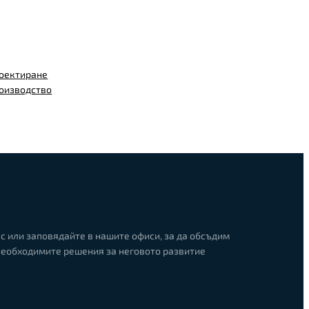
оектиране
роизводство
с или заповядайте в нашите офиси, за да обсъдим
необходимите решения за неговото развитие