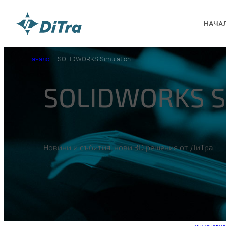
НАЧА
Начало
SOLIDWORKS Simulation
SOLIDWORKS S
Новини и събития, нови 3D решения от ДиТра