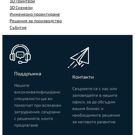
3D Принтери
3D Скенери
Инженерно проектиране
Решения за производство
Събития
Поддръжка
Контакти
Нашите
Свържете се с нас или
висококвалифицирани
заповядайте в нашите
специалисти ще ви
офиси, за да обсъдим
помогнат при всякакви
вашия бизнес и
затруднения, свързани
необходимите решения
с решенията, които
за неговото развитие
предлагаме