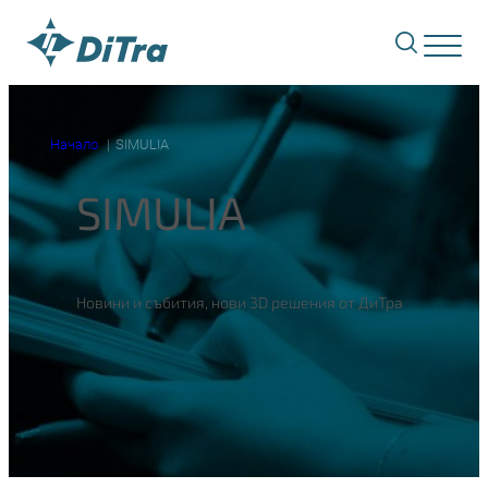
Начало
SIMULIA
SIMULIA
Новини и събития, нови 3D решения от ДиТра