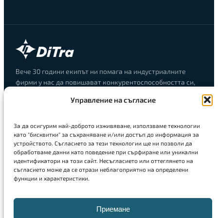
Вече 30 години екипът ни помага на индустриалните
фирми у нас да повишават конкурентоспособността си,
улеснявайки създаването на иновации. ДиТра предлага
Управление на съгласие
комплексни решения за инженерно проектиране,
програмиране на CNC машини, 3D сканиране, 3D печат и
цялостно управление на инженерната дейност.
За да осигурим най-доброто изживяване, използваме технологии
като "бисквитки" за съхраняване и/или достъп до информация за
устройството. Съгласието за тези технологии ще ни позволи да
Решения
обработваме данни като поведение при сърфиране или уникални
Инженерно проектиране
идентификатори на този сайт. Несъгласието или оттеглянето на
съгласието може да се отрази неблагоприятно на определени
Решения за производство
функции и характеристики.
3D принтери
3D скенери
Приемане