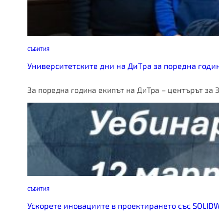
СЪБИТИЯ
Университетските дни на ДиТра за поредна годин
За поредна година екипът на ДиТра – центърът за
СЪБИТИЯ
Ускорете иновациите в проектирането със SOLID