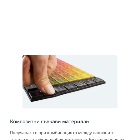
Композитни гъвкави материали
Получават се при комбинацията между наличните
твърди и каучукоподобни материали. Благодарение на