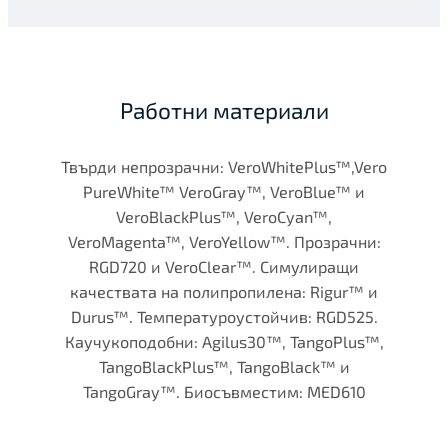
Работни материали
Твърди непрозрачни: VeroWhitePlus™,Vero
PureWhite™ VeroGray™, VeroBlue™ и
VeroBlackPlus™, VeroCyan™,
VeroMagenta™, VeroYellow™. Прозрачни:
RGD720 и VeroClear™. Симулиращи
качествата на полипропилена: Rigur™ и
Durus™. Температуроустойчив: RGD525.
Каучукоподобни: Agilus30™, TangoPlus™,
TangoBlackPlus™, TangoBlack™ и
TangoGray™. Биосъвместим: MED610