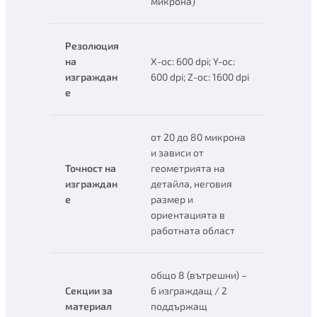
микрона)
Резолюция
на
X-ос: 600 dpi; Y-ос:
изграждан
600 dpi; Z-ос: 1600 dpi
е
от 20 до 80 микрона
и зависи от
Точност на
геометрията на
изграждан
детайла, неговия
е
размер и
ориентацията в
работната област
общо 8 (вътрешни) –
Секции за
6 изграждащ / 2
материал
поддържащ