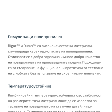
Симулиращи полипропилен
Rigur™ и Durus™ са висококачествени материали,
симулиращи характеристиките на полипропилена.
Отличават се с добра здравина и много добро качество
на повърхнината на произведените модели. Подходящи
са за създаване на функционални прототипи за тестване
на сглобката без използване на скрепителни елементи.
Температуроустойчив
Комбинирайки температуроустойчивост със стабилност
на размерите, този материал може да се използва за
тестване на поведението на статични детайли при
нагряване. Температурата на топлинна деформация на