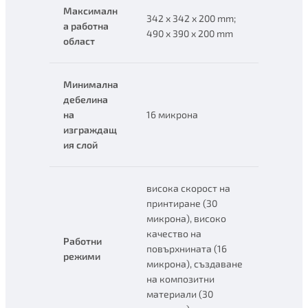
Максималн
342 x 342 x 200 mm;
а работна
490 x 390 x 200 mm
област
Минимална
дебелина
на
16 микрона
изграждащ
ия слой
висока скорост на
принтиране (30
микрона), високо
качество на
Работни
повърхнината (16
режими
микрона), създаване
на композитни
материали (30