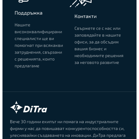
Поддръжка
Контакти
Нашите
Свържете се с нас или
висококвалифицирани
заповядайте в нашите
специалисти ще ви
офиси, за да обсъдим
помогнат при всякакви
вашия бизнес и
затруднения, свързани
необходимите решения
с решенията, които
за неговото развитие
предлагаме
Вече 30 години екипът ни помага на индустриалните
фирми у нас да повишават конкурентоспособността си,
улеснявайки създаването на иновации. ДиТра предлага