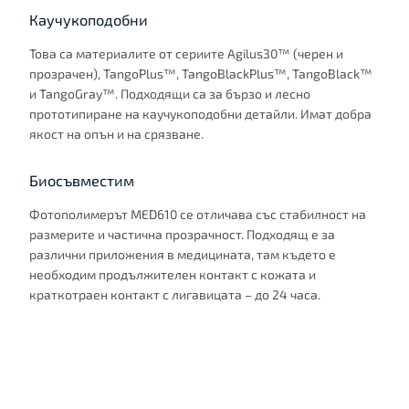
Каучукоподобни
Това са материалите от сериите Agilus30™ (черен и
прозрачен), TangoPlus™, TangoBlackPlus™, TangoBlack™
и TangoGray™. Подходящи са за бързо и лесно
прототипиране на каучукоподобни детайли. Имат добра
якост на опън и на срязване.
Биосъвместим
Фотополимерът MED610 се отличава със стабилност на
размерите и частична прозрачност. Подходящ е за
различни приложения в медицината, там където е
необходим продължителен контакт с кожата и
краткотраен контакт с лигавицата – до 24 часа.