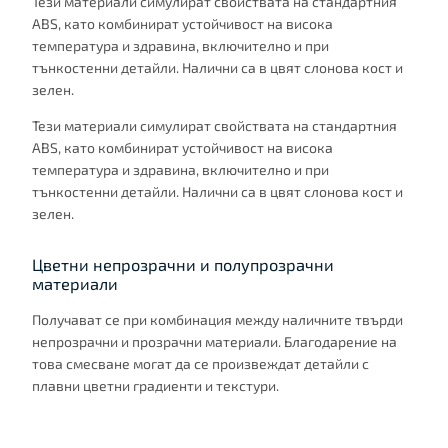
Тези материали симулират свойствата на стандартния
ABS, като комбинират устойчивост на висока
температура и здравина, включително и при
тънкостенни детайли. Налични са в цвят слонова кост и
зелен.
Тези материали симулират свойствата на стандартния
ABS, като комбинират устойчивост на висока
температура и здравина, включително и при
тънкостенни детайли. Налични са в цвят слонова кост и
зелен.
Цветни непрозрачни и полупрозрачни
материали
Получават се при комбинация между наличните твърди
непрозрачни и прозрачни материали. Благодарение на
това смесване могат да се произвеждат детайли с
плавни цветни градиенти и текстури.