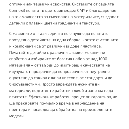
оптични или термични свойства. Системите от серията
Connex3 печатат в цветовия модел CMY и благодарение
на възможността за смесване на материалите, създават
детайли с плавни цветни градиенти и текстури.
С машините от тази серията не е нужно да печатате
поотделно детайлите на една сборка, когато съставните
й компоненти са от различни видове пластмаса.
Печатайте детайли с различни физико-механични
свойства и избирайте от богатия набор от над 1000
материала – от твърди до имитиращи качествата на
каучука, от прозрачни до непрозрачни, от неутрално
оцветени до такива с живи цветове, от стандартни до
биосъвместими. Просто зареждате нужните ви
материали, подготвяте работния джоб и започвате да
печатате. Ефективният работен процес ви гарантира, че
ще прекарвате по-малко време в наблюдение на
принтера и последваща обработка на произведените
модели.