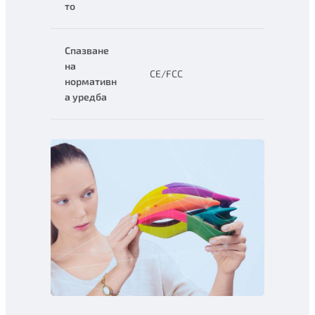
то
Спазване
на
CE/FCC
нормативн
а уредба