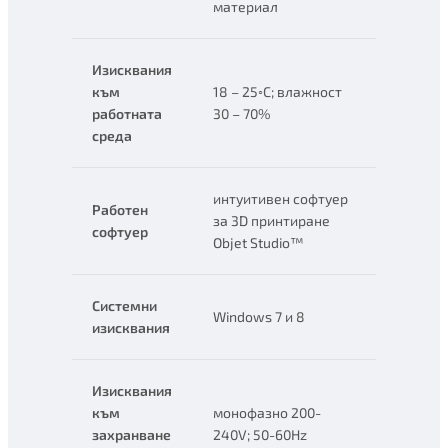
материал
Изисквания
към
18 – 25◦C; влажност
работната
30 – 70%
среда
интуитивен софтуер
Работен
за 3D принтиране
софтуер
Objet Studio™
Системни
Windows 7 и 8
изисквания
Изисквания
към
монофазно 200-
захранване
240V; 50-60Hz