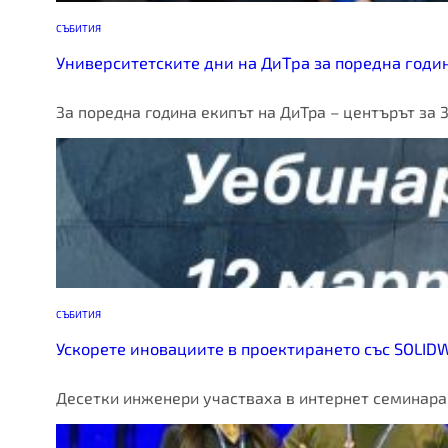
СЪБИТИЯ
Университетските дни на ДиТра за поредна годин
За поредна година екипът на ДиТра – центърът за
СЪБИТИЯ
Ускорете иновациите в проектирането със SOLID
Десетки инженери участваха в интернет семинара