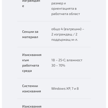
изграждан
размер и
е
ориентацията в
работната област
общо 4 (вътрешни) –
Секции за
2 изграждащ / 2
материал
поддържащ м-л.
Изисквания
към
18 – 25◦C; влажност
работната
30 – 70%
среда
Системни
Windows XP, 7 и 8
изисквания
Изисквания