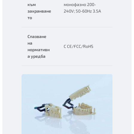
към
монофазно 200-
захранване
240V; 50-60Hz 3.5A
то
Спазване
на
C CE/FCC/RoHS
нормативн
а уредба