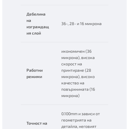
Дебелина
на
36-, 28- и 16 микрона
изграждащ
ия слой
икономичен (36
микрона), висока
скорост на
Работни
принтиране (28
режими
микрона), високо
качество на
повърхнината (16
микрона)
0.100mm и зависи от
геометрията на
Точност на
детайла, неговият