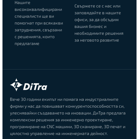
Нашите
Свържете се с нас или
висококвалифицирани
заповядайте в нашите
специалисти ще ви
офиси, за да обсъдим
помогнат при всякакви
вашия бизнес и
затруднения, свързани
необходимите решения
с решенията, които
за неговото развитие
предлагаме
Вече 30 години екипът ни помага на индустриалните
фирми у нас да повишават конкурентоспособността си,
улеснявайки създаването на иновации. ДиТра предлага
комплексни решения за инженерно проектиране,
програмиране на CNC машини, 3D сканиране, 3D печат и
цялостно управление на инженерната дейност.