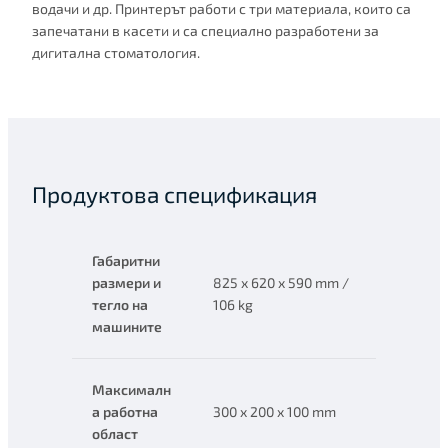
водачи и др. Принтерът работи с три материала, които са
запечатани в касети и са специално разработени за
дигитална стоматология.
Продуктова спецификация
Габаритни
размери и
825 x 620 x 590 mm /
тегло на
106 kg
машините
Максималн
а работна
300 x 200 x 100 mm
област