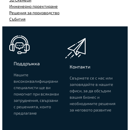
Инженерно проектиране
Решения за производство
Събития
Поддръжка
Контакти
Нашите
Свържете се с нас или
висококвалифицирани
заповядайте в нашите
специалисти ще ви
офиси, за да обсъдим
помогнат при всякакви
вашия бизнес и
затруднения, свързани
необходимите решения
с решенията, които
за неговото развитие
предлагаме