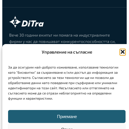
Вече 30 години екипът ни помага на индустриалните
фирми у нас да повишават конкурентоспособността си,
улеснявайки създаването на иновации. ДиТра предлага
Управление на съгласие
комплексни решения за инженерно проектиране,
програмиране на CNC машини, 3D сканиране, 3D печат и
цялостно управление на инженерната дейност.
За да осигурим най-доброто изживяване, използваме технологии
като "бисквитки" за съхраняване и/или достъп до информация за
устройството. Съгласието за тези технологии ще ни позволи да
Решения
обработваме данни като поведение при сърфиране или уникални
Инженерно проектиране
идентификатори на този сайт. Несъгласието или оттеглянето на
съгласието може да се отрази неблагоприятно на определени
Решения за производство
функции и характеристики.
3D принтери
3D скенери
Приемане