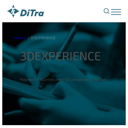
Начало
3DEXPERIENCE
3DEXPERIENCE
Новини и събития, нови 3D решения от ДиТра