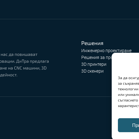
Решения
Инженерно проектиране
 нас да повишават
Решения за производство
овации. ДиТра предлага
3D принтери
ане на CNC машини, 3D
3D скенери
дейност.
За да осиг
за съхраня
технологии
или уникалн
съгласието
характерис
Пр