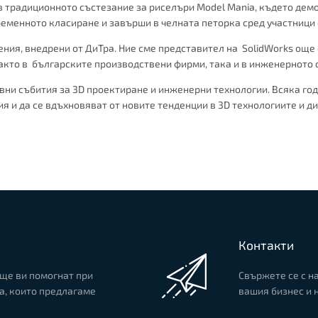
в традиционното състезание за риселъри Model Mania, където демо
менното класиране и завърши в челната петорка сред участници о
ия, внедрени от ДиТра. Ние сме представител на SolidWorks още от
акто в българските производствени фирми, така и в инженерното 
вни събития за 3D проектиране и инженерни технологии. Всяка го
ния и да се вдъхновяват от новите тенденции в 3D технологиите и 
Контакти
ще ви помогнат при
Свържете се с н
а, които предлагаме
вашия бизнес и 