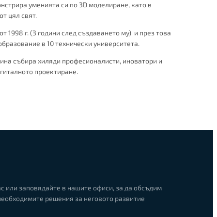
нстрира уменията си по 3D моделиране, като в
т цял свят.
 1998 г. (3 години след създаването му) и през това
образование в 10 технически университета.
дина събира хиляди професионалисти, иноватори и
дигиталното проектиране.
ас или заповядайте в нашите офиси, за да обсъдим
необходимите решения за неговото развитие