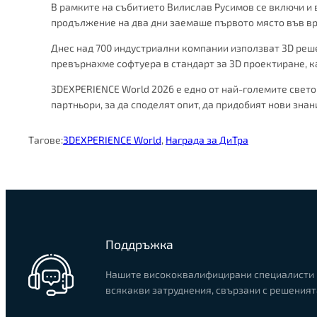
В рамките на събитието Вилислав Русимов се включи и 
продължение на два дни заемаше първото място във вре
Днес над 700 индустриални компании използват 3D решен
превърнахме софтуера в стандарт за 3D проектиране, к
3DEXPERIENCE World 2026 е едно от най-големите свето
партньори, за да споделят опит, да придобият нови зна
Тагове:
3DEXPERIENCE World
, 
Награда за ДиТра
Поддръжка
Нашите висококвалифицирани специалисти 
всякакви затруднения, свързани с решеният