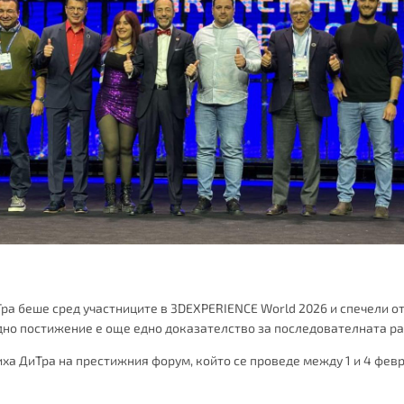
Тра беше сред участниците в 3DEXPERIENCE World 2026 и спечели о
дно постижение е още едно доказателство за последователната ра
ха ДиТра на престижния форум, който се проведе между 1 и 4 февр