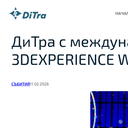
НАЧА
ДиТра с междун
Към
съдържанието
3DEXPERIENCE W
СЪБИТИЯ
11.02.2026