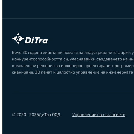
Вече 30 години екипът ни помага на индустриалните фирми у
конкурентоспособността си, улеснявайки създаването на ин
комплексни решения за инженерно проектиране, програмир
сканиране, 3D печат и цялостно управление на инженерната 
© 2020 –
2026
ДиТра ООД
Управление на съгласието