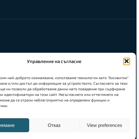
Управление на съгласие
урим най-доброто изживяване, използваме технологии като "бисквитки"
ване и/или достъп до информация за устройството. Съгласието за тези
 ще ни позволи да обработваме данни като поведение при сърфиране
и идентификатори на този сайт. Несъгласието или оттеглянето на
 може да се отрази неблагоприятно на определени функции и
тики.
иемане
Отказ
View preferences