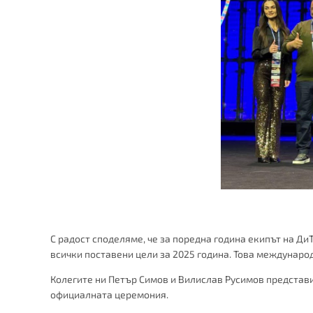
С радост споделяме, че за поредна година екипът на Ди
всички поставени цели за 2025 година. Това междунаро
Колегите ни Петър Симов и Вилислав Русимов представи
официалната церемония.